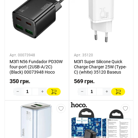
Арт. 00073948
Арт. 35120
МЗП N56 Fundador PD30W
МЗП Super Silicone Quick
four-port (2USB-A/2C)
Charge Charger 25W (Type-
(Black) 00073948 Hoco
C) (white) 35120 Baseus
350 грн.
569 грн.
–
+
–
+