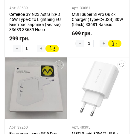
Арт. 33689
Арт. 33681
Сетевое ЗУ N23 Astral 2PD
МЗП Super Si Pro Quick
45W Type-C to Lightning EU
Charger (Type-C+USB) 30W
Быстрая зарядка (Белый)
(black) 33681 Baseus
33689 33689 Hoco
699 грн.
299 грн.
–
+
–
+
Арт. 39260
Арт. 48395
Блок живлення 35W Dual
МЗП Rapid 30W (2 USB +