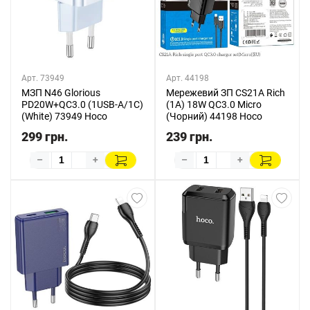
Арт. 73949
Арт. 44198
МЗП N46 Glorious
Мережевий ЗП CS21A Rich
PD20W+QC3.0 (1USB-A/1C)
(1A) 18W QC3.0 Micro
(White) 73949 Hoco
(Чорний) 44198 Hoco
299 грн.
239 грн.
–
+
–
+