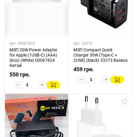
Арт. 00067824
Арт. 33373
МЗП 20W Power Adapter
МЗП Compact Quick
for Apple (1USB-C) (AAA)
Charger 30W (Type-C +
(box) (White) 00067824
2USB) (black) 33373 Baseus
Китай
459 грн.
550 грн.
–
+
–
+