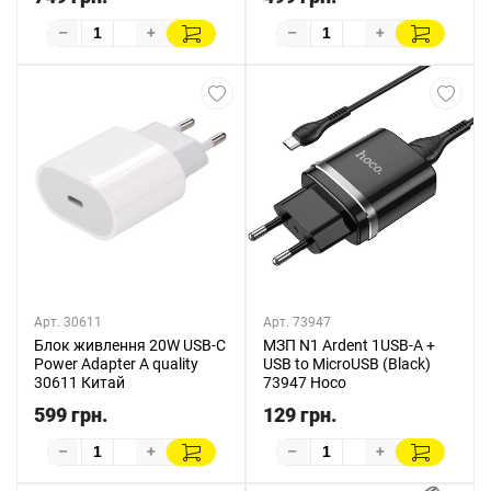
–
+
–
+
Арт. 30611
Арт. 73947
Блок живлення 20W USB-C
МЗП N1 Ardent 1USB-A +
Power Adapter A quality
USB to MicroUSB (Black)
30611 Китай
73947 Hoco
599 грн.
129 грн.
–
+
–
+