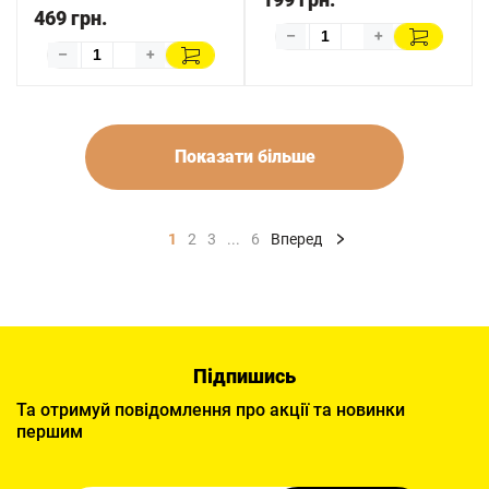
469 грн.
–
+
–
+
Показати більше
1
2
3
...
6
Вперед
Підпишись
Та отримуй повідомлення про акції та новинки
першим