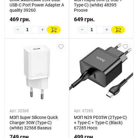
USB-C Port Power Adapter A
Type-C) (white) 48395
quality 39260
Proove
469 грн.
649 грн.
–
+
–
+
Арт. 32568
Арт. 67285
МЗП Super Silicone Quick
МЗП N29 PD35W (2Type-C)
Charger 30W (Type-C)
+ Type-C + Type-C (Black)
(white) 32568 Baseus
67285 Hoco
749 грн.
499 грн.