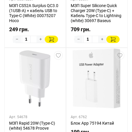
МЗП CS52A Surplus QC3.0
МЗП Super Silicone Quick
(1USB-A) + кабель USB to
Charger 20W (Type-C) +
Type-C (White) 00075207
Кабель Type-C to Lightning
Hoco
(white) 30697 Baseus
249 грн.
709 грн.
–
+
–
+
Арт. 54678
Арт. 6762
МЗП Rapid 20W (Type-C)
Блок App 75194 Китай
(white) 54678 Proove
199 грн.