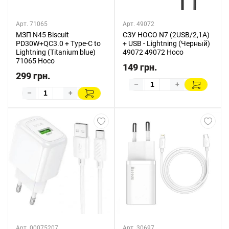
Арт. 71065
Арт. 49072
МЗП N45 Biscuit
СЗУ HOCO N7 (2USB/2,1A)
PD30W+QC3.0 + Type-C to
+ USB - Lightning (Черный)
Lightning (Titanium blue)
49072 49072 Hoco
71065 Hoco
149 грн.
299 грн.
–
+
–
+
Арт. 00075207
Арт. 30697