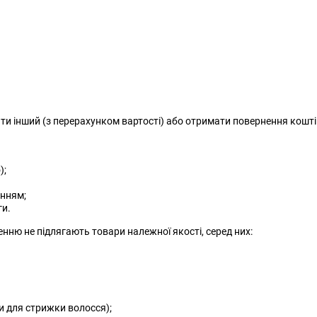
ти інший (з перерахунком вартості) або отримати повернення кошті
);
енням;
ги.
енню не підлягають товари належної якості, серед них:
ки для стрижки волосся);