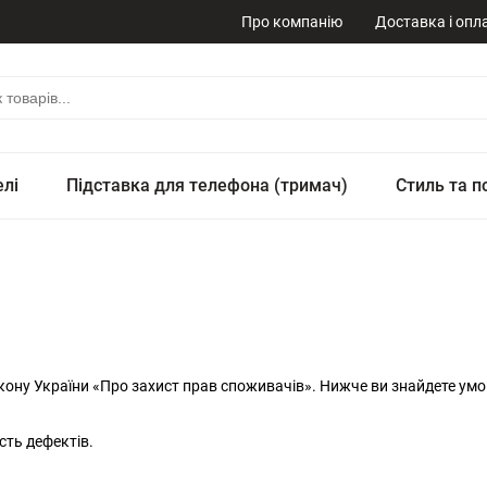
Про компанію
Доставка і опл
елі
Підставка для телефона (тримач)
Стиль та п
ону України «Про захист прав споживачів». Нижче ви знайдете умо
ість дефектів.