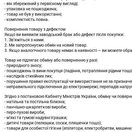
- він збережений у первісному вигляді;
- упаковка не пошкоджена;
- товар не був у використанні;
- комплектність повна.
Повернення товару з дефектом
Якщо ви виявили заводський брак або дефект після покупки:
1. Зв’яжіться з нами.
2. Ми запропонуємо обмін на новий товар.
3. Якщо аналогічного товару немає в наявності — ви можете обра
Товар не підлягає обміну або поверненню у разі:
- природного зносу;
- пошкоджень із вини покупця (падіння, потрапляння рідини тощо
- наслідків стихійних лих;
- порушення правил експлуатації чи використання не за признач
- неправильного підключення до електромережі, перепадів напру
Згідно з постановою Кабінету Міністрів України, обміну чи поверн
- натільна та постільна білизна;
- панчішно-шкарпеткові вироби;
- перо-пухові вироби;
- м’які та гумові надувні іграшки;
- дитячі товари (пелюшки, соски, пляшечки тощо);
- товари для особистої гігієни (епілятори, електробритви, машин