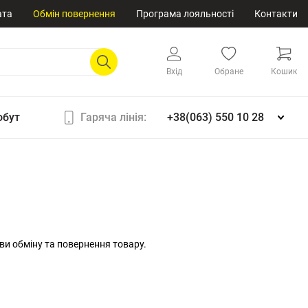
ата
Обмін повернення
Програма лояльності
Контакти
Вхід
Обране
Кошик
обут
Гаряча лінія:
+38(063) 550 10 28
ви обміну та повернення товару.