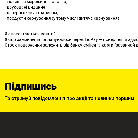
- тюлеві та мереживні полотна;
- друковані видання;
- лазерні диски із записом;
- продукти харчування (у тому числі дитяче харчування).
Як повертаються кошти?
Якщо замовлення оплачувалось через LiqPay — повернення здійс
Строк повернення залежить від банку-емітента карти (зазвичай д
Підпишись
Та отримуй повідомлення про акції та новинки першим