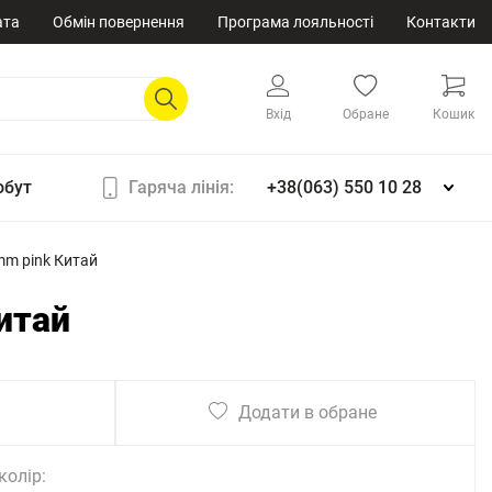
ата
Обмін повернення
Програма лояльності
Контакти
Вхід
Обране
Кошик
обут
Гаряча лінія:
+38(063) 550 10 28
mm pink Китай
итай
Додати в обране
колір: