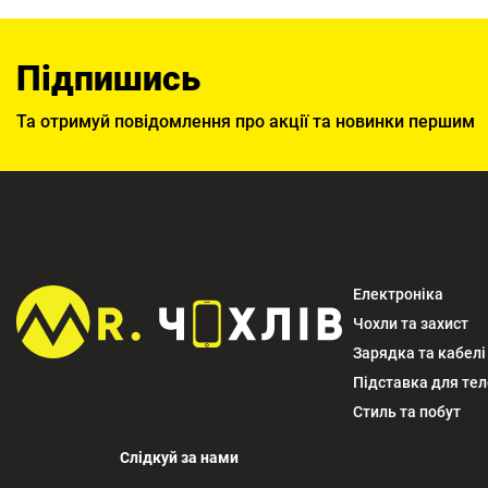
Підпишись
Та отримуй повідомлення про акції та новинки першим
Електроніка
Чохли та захист
Зарядка та кабелі
Підставка для те
Стиль та побут
Слідкуй за нами