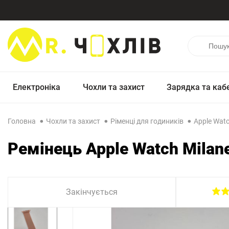
Електроніка
Чохли та захист
Зарядка та каб
Головна
Чохли та захист
Ріменці для годиників
Apple Wat
Ремінець Apple Watch Milan
Закінчується