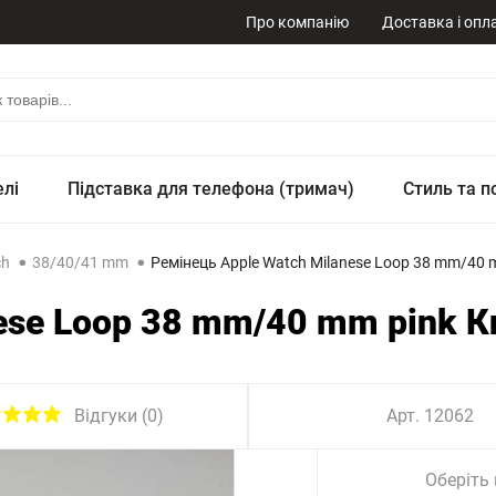
Про компанію
Доставка і опл
елі
Підставка для телефона (тримач)
Стиль та п
ch
38/40/41 mm
Ремінець Apple Watch Milanese Loop 38 mm/40 
ese Loop 38 mm/40 mm pink К
Відгуки (0)
Арт. 12062
Оберіть 