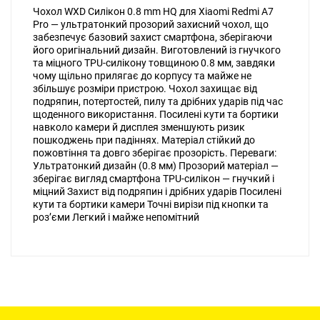
Чохол WXD Силікон 0.8 mm HQ для Xiaomi Redmi A7
Pro — ультратонкий прозорий захисний чохол, що
забезпечує базовий захист смартфона, зберігаючи
його оригінальний дизайн. Виготовлений із гнучкого
та міцного TPU-силікону товщиною 0.8 мм, завдяки
чому щільно прилягає до корпусу та майже не
збільшує розміри пристрою. Чохол захищає від
подряпин, потертостей, пилу та дрібних ударів під час
щоденного використання. Посилені кути та бортики
навколо камери й дисплея зменшують ризик
пошкоджень при падіннях. Матеріал стійкий до
пожовтіння та довго зберігає прозорість. Переваги:
Ультратонкий дизайн (0.8 мм) Прозорий матеріал —
зберігає вигляд смартфона TPU-силікон — гнучкий і
міцний Захист від подряпин і дрібних ударів Посилені
кути та бортики камери Точні вирізи під кнопки та
роз’єми Легкий і майже непомітний