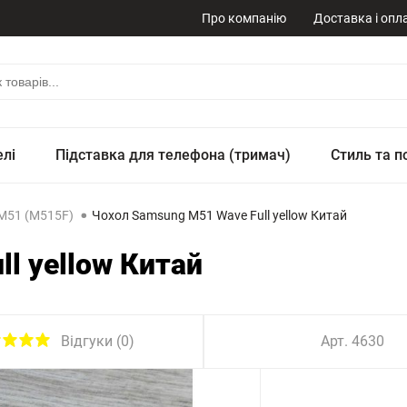
Про компанію
Доставка і опл
елі
Підставка для телефона (тримач)
Стиль та п
M51 (M515F)
Чохол Samsung M51 Wave Full yellow Китай
l yellow Китай
Відгуки (0)
Арт. 4630