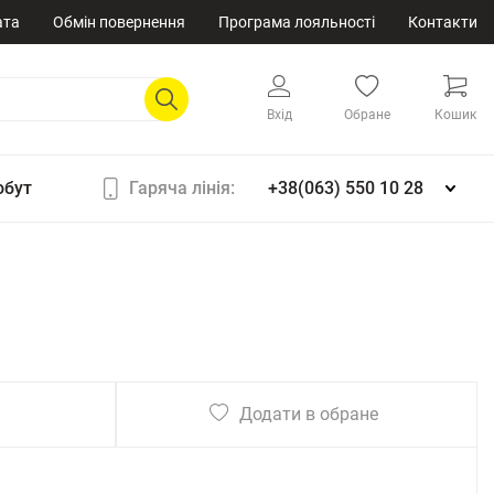
ата
Обмін повернення
Програма лояльності
Контакти
Вхід
Обране
Кошик
обут
Гаряча лінія:
+38(063) 550 10 28
Додати в обране