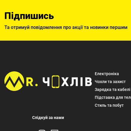
Підпишись
Та отримуй повідомлення про акції та новинки першим
Електроніка
Чохли та захист
Зарядка та кабелі
Підставка для те
Стиль та побут
Слідкуй за нами