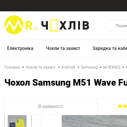
Електроніка
Чохли та захист
Зарядка та каб
Головна
Чохли та захист
Android
Samsung
M SERIES
Чохол Samsung M51 Wave Ful
В наявності