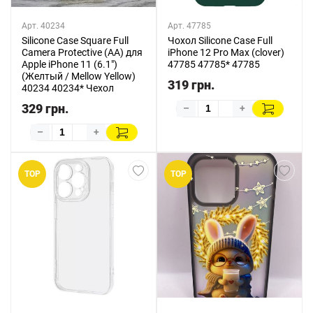
Арт. 40234
Арт. 47785
Silicone Case Square Full
Чохол Silicone Case Full
Camera Protective (AA) для
iPhone 12 Pro Max (clover)
Apple iPhone 11 (6.1")
47785 47785* 47785
(Желтый / Mellow Yellow)
319 грн.
40234 40234* Чехол
329 грн.
–
+
–
+
TOP
TOP