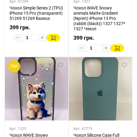
Арт. 51269
Арт. 1327
Чохол Simple Series 2 (TPU)
Чохол WAVE Snowy
iPhone 15 Pro (transparent)
animals Matte Gradient
51269 51269 Baseus
(Nprint) iPhone 13 Pro
(rabbit (black)) 1327 1327*
399 грн.
1327 Чехол
399 грн.
–
+
–
+
TOP
Арт. 1325
Арт. 47779
Чохол WAVE Snowy
Чохол Silicone Case Full