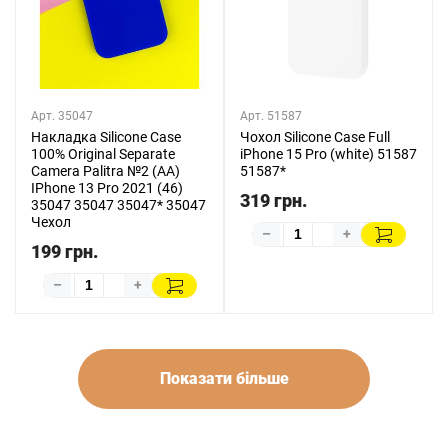
Арт. 35047
Арт. 51587
Накладка Silicone Case
Чохол Silicone Case Full
100% Original Separate
iPhone 15 Pro (white) 51587
Camera Palitra №2 (AA)
51587*
IPhone 13 Pro 2021 (46)
319 грн.
35047 35047 35047* 35047
Чехол
–
+
199 грн.
–
+
Показати більше