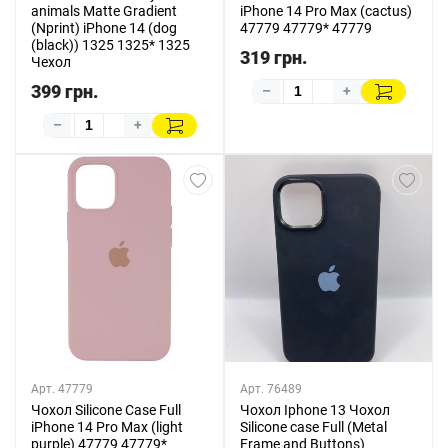
animals Matte Gradient
iPhone 14 Pro Max (cactus)
(Nprint) iPhone 14 (dog
47779 47779* 47779
(black)) 1325 1325* 1325
319 грн.
Чехол
399 грн.
–
+
–
+
Арт. 47779
Арт. 76489
Чохол Silicone Case Full
Чохол Iphone 13 Чохол
iPhone 14 Pro Max (light
Silicone case Full (Metal
purple) 47779 47779*
Frame and Buttons)