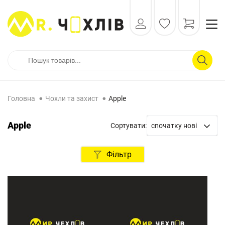
Головна
Чохли та захист
Apple
Apple
Сортувати:
спочатку нові
спочатку нові
Фільтр