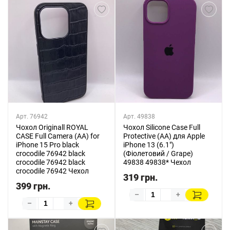
Арт. 76942
Арт. 49838
Чохол Originall ROYAL
Чохол Silicone Case Full
CASE Full Camera (AA) for
Protective (AA) для Apple
iPhone 15 Pro black
iPhone 13 (6.1")
crocodile 76942 black
(Фіолетовий / Grape)
crocodile 76942 black
49838 49838* Чехол
crocodile 76942 Чехол
319 грн.
399 грн.
–
+
–
+