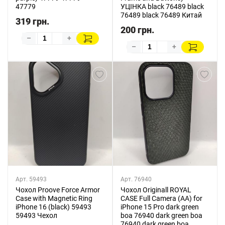
47779
УЦІНКА black 76489 black
76489 black 76489 Китай
319 грн.
200 грн.
–
+
–
+
Арт. 59493
Арт. 76940
Чохол Proove Force Armor
Чохол Originall ROYAL
Case with Magnetic Ring
CASE Full Camera (AA) for
iPhone 16 (black) 59493
iPhone 15 Pro dark green
59493 Чехол
boa 76940 dark green boa
76940 dark green boa