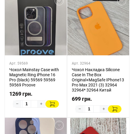
Арт. 59569
Арт. 32964
Чохол Mainstay Case with
Чохол Накладка Silicone
Magnetic Ring iPhone 16
Case In The Box
Pro (black) 59569 59569
Original+MagSafe IPhone13
59569 Proove
Pro Max 2021 (3) 32964
32964* 32964 Китай
1269 грн.
699 грн.
–
+
–
+