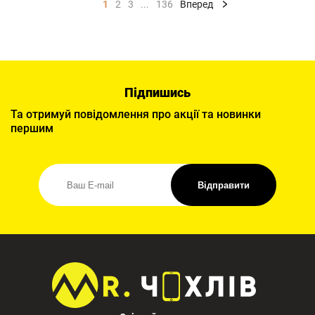
1
2
3
...
136
Вперед
Підпишись
Та отримуй повідомлення про акції та новинки
першим
Відправити