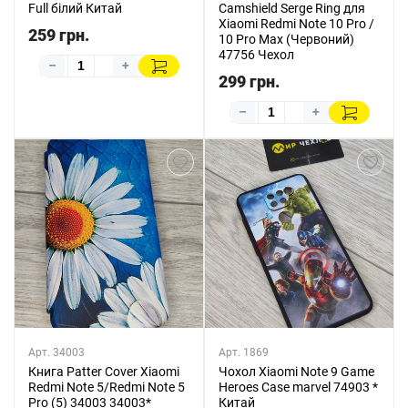
Full білий Китай
Camshield Serge Ring для
Xiaomi Redmi Note 10 Pro /
259 грн.
10 Pro Max (Червоний)
47756 Чехол
–
+
299 грн.
–
+
Арт. 34003
Арт. 1869
Книга Patter Cover Xiaomi
Чохол Xiaomi Note 9 Game
Redmi Note 5/Redmi Note 5
Heroes Case marvel 74903 *
Pro (5) 34003 34003*
Китай