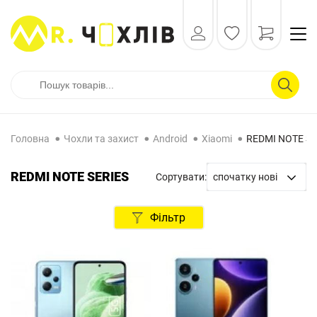
Головна
Чохли та захист
Android
Xiaomi
REDMI NOTE SE
REDMI NOTE SERIES
Сортувати:
спочатку нові
спочатку нові
Фільтр