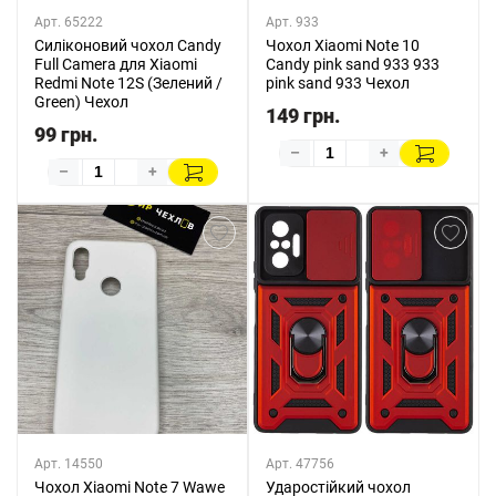
Арт. 65222
Арт. 933
Силіконовий чохол Candy
Чохол Xiaomi Note 10
Full Camera для Xiaomi
Candy pink sand 933 933
Redmi Note 12S (Зелений /
pink sand 933 Чехол
Green) Чехол
149 грн.
99 грн.
–
+
–
+
Арт. 14550
Арт. 47756
Чохол Xiaomi Note 7 Wawe
Ударостійкий чохол