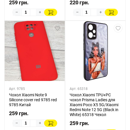
259 грн.
220 грн.
–
+
–
+
Арт. 9785
Арт. 65318
Чохол Xiaomi Note 9
Чохол Xiaomi TPU+PC
Silicone cover red 9785 red
чохол Prisma Ladies для
9785 Китай
Xiaomi Poco X5 5G/Xiaomi
Redmi Note 12 5G (Black in
259 грн.
White) 65318 Чехол
259 грн.
–
+