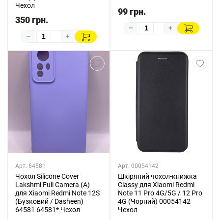
Чехол
99 грн.
350 грн.
–
+
–
+
Арт. 64581
Арт. 00054142
Чохол Silicone Cover
Шкіряний чохол-книжка
Lakshmi Full Camera (A)
Classy для Xiaomi Redmi
для Xiaomi Redmi Note 12S
Note 11 Pro 4G/5G / 12 Pro
(Бузковий / Dasheen)
4G (Чорний) 00054142
64581 64581* Чехол
Чехол