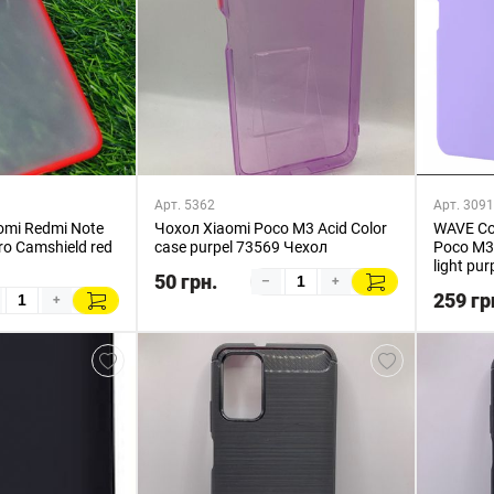
Арт. 5362
Арт. 309
omi Redmi Note
Чохол Xiaomi Poco M3 Acid Color
WAVE Col
o Camshield red
case purpel 73569 Чехол
Poco M3 
light pu
50 грн.
–
+
259 гр
+