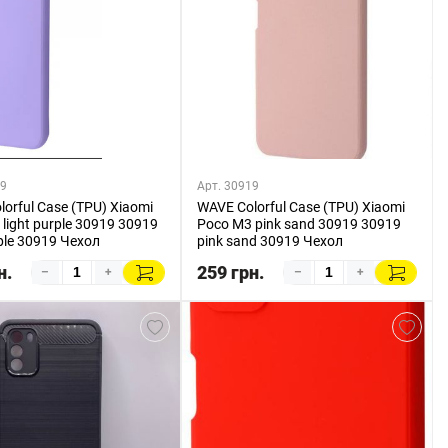
19
Арт. 30919
orful Case (TPU) Xiaomi
WAVE Colorful Case (TPU) Xiaomi
light purple 30919 30919
Poco M3 pink sand 30919 30919
rple 30919 Чехол
pink sand 30919 Чехол
н.
259 грн.
–
+
–
+