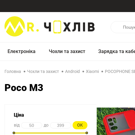
Електроніка
Чохли та захист
Зарядка та каб
Головна
Чохли та захист
Android
Xiaomi
POCOPHONE SE
Poco M3
Ціна
від
до
OK