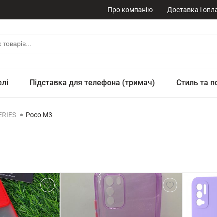
Про компанію
Доставка і опл
елі
Підставка для телефона (тримач)
Стиль та п
RIES
Poco M3