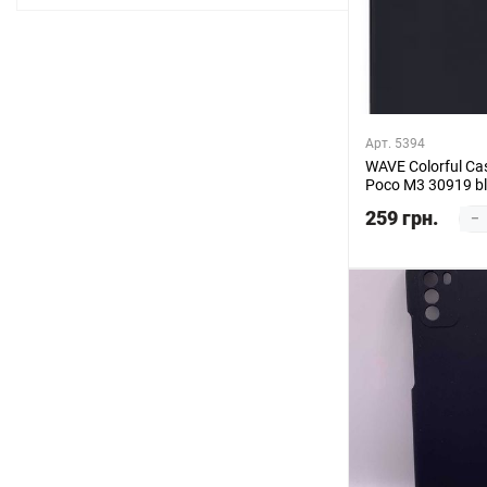
Арт. 5394
WAVE Colorful Ca
Poco M3 30919 b
259 грн.
–