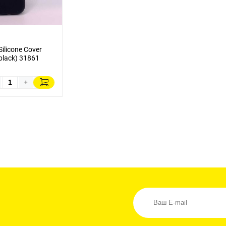
ilicone Cover
black) 31861
+