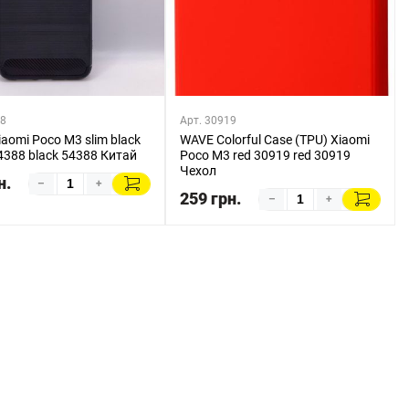
88
Арт. 30919
aomi Poco M3 slim black
WAVE Colorful Case (TPU) Xiaomi
4388 black 54388 Китай
Poco M3 red 30919 red 30919
Чехол
н.
–
+
259 грн.
–
+