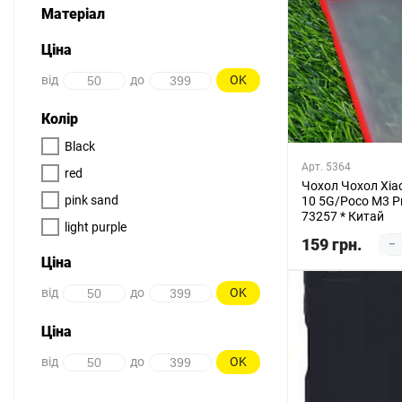
Матеріал
Ціна
від
до
OK
Колір
Black
Арт. 5364
red
Чохол Чохол Xia
pink sand
10 5G/Poco M3 Pr
73257 * Китай
light purple
159 грн.
–
Ціна
від
до
OK
Ціна
від
до
OK