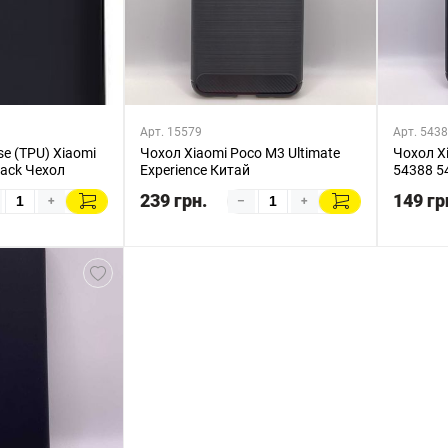
Арт. 15579
Арт. 543
se (TPU) Xiaomi
Чохол Xiaomi Poco M3 Ultimate
Чохол Xi
lack Чехол
Experience Китай
54388 5
239 грн.
149 гр
+
–
+