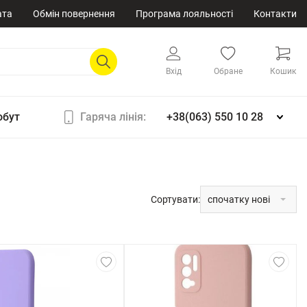
ата
Обмін повернення
Програма лояльності
Контакти
Вхід
Обране
Кошик
обут
Гаряча лінія:
+38(063) 550 10 28
Сортувати:
спочатку нові
спочатку нові