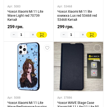
Арт. 5083
Арт. 53468
Чохол Xiaomi Mi 11 Lite
Чохол Xiaomi Mi 11 lite
Wave Light red 70739
книжка Lux red 53468 red
Китай
53468 Китай
259 грн.
299 грн.
–
+
–
+
Арт. 5088
Арт. 37886
Чохол Xiaomi Mi 11 Lite
Чохол WAVE Stage Case
Wave Perfomance luxurios
Xiaomi Mi 11 Lite/11 Lite 5G