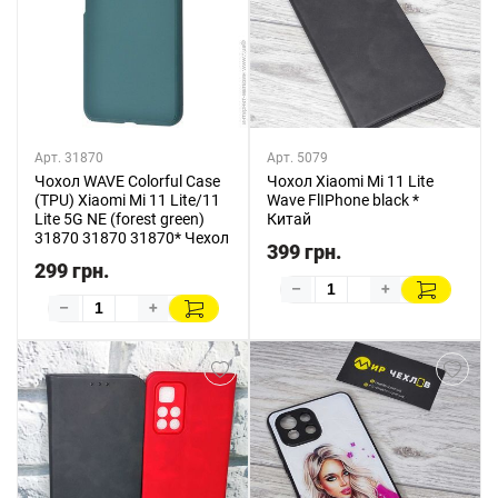
Арт. 31870
Арт. 5079
Чохол WAVE Colorful Case
Чохол Xiaomi Mi 11 Lite
(TPU) Xiaomi Mi 11 Lite/11
Wave FlIPhone black *
Lite 5G NE (forest green)
Китай
31870 31870 31870* Чехол
399 грн.
299 грн.
–
+
–
+