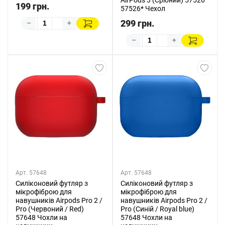
AirPods 3 (Срібний) 57526
199 грн.
57526* Чехол
299 грн.
–
+
–
+
Арт. 57648
Арт. 57648
Силіконовий футляр з
Силіконовий футляр з
мікрофіброю для
мікрофіброю для
навушників Airpods Pro 2 /
навушників Airpods Pro 2 /
Pro (Червоний / Red)
Pro (Синій / Royal blue)
57648 Чохли на
57648 Чохли на