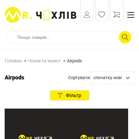
Головна
Чохли та захист
Airpods
Airpods
Сортувати:
спочатку нові
спочатку нові
Фільтр