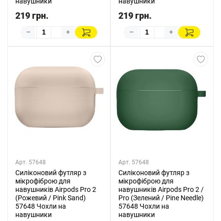
навушники
навушники
219 грн.
219 грн.
–
+
–
+
Арт. 57648
Арт. 57648
Силіконовий футляр з
Силіконовий футляр з
мікрофіброю для
мікрофіброю для
навушників Airpods Pro 2
навушників Airpods Pro 2 /
(Рожевий / Pink Sand)
Pro (Зелений / Pine Needle)
57648 Чохли на
57648 Чохли на
навушники
навушники