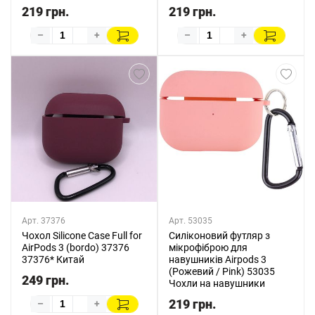
219 грн.
219 грн.
–
+
–
+
Арт. 37376
Арт. 53035
Чохол Silicone Case Full for
Силіконовий футляр з
AirPods 3 (bordo) 37376
мікрофіброю для
37376* Китай
навушників Airpods 3
(Рожевий / Pink) 53035
249 грн.
Чохли на навушники
219 грн.
–
+