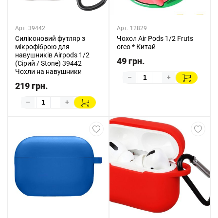
Арт. 39442
Арт. 12829
Силіконовий футляр з
Чохол Air Pods 1/2 Fruts
мікрофіброю для
oreo * Китай
навушників Airpods 1/2
49 грн.
(Сірий / Stone) 39442
Чохли на навушники
–
+
219 грн.
–
+