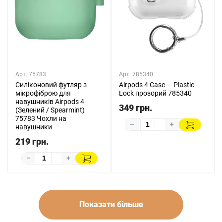
Арт. 75783
Арт. 785340
Силіконовий футляр з
Airpods 4 Case — Plastic
мікрофіброю для
Lock прозорий 785340
навушників Airpods 4
349 грн.
(Зелений / Spearmint)
75783 Чохли на
–
+
навушники
219 грн.
–
+
Показати більше