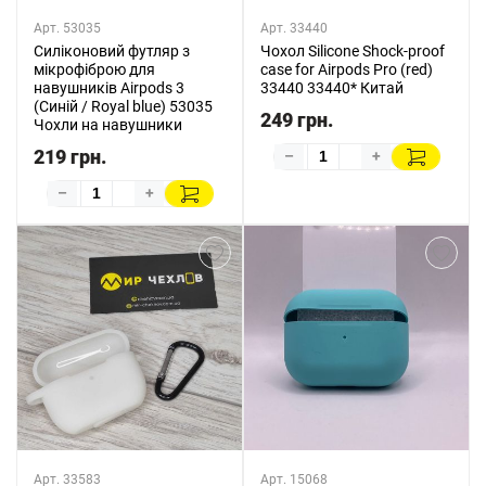
Арт. 53035
Арт. 33440
Силіконовий футляр з
Чохол Silicone Shock-proof
мікрофіброю для
case for Airpods Pro (red)
навушників Airpods 3
33440 33440* Китай
(Синій / Royal blue) 53035
249 грн.
Чохли на навушники
219 грн.
–
+
–
+
Арт. 33583
Арт. 15068