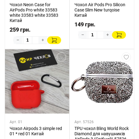
Чохол Neon Case for
Чохол Air Pods Pro Silicon
AirPods Pro white 33583
Case Slim New turqoise
white 33583 white 33583
Китай
Китай
149 грн.
259 грн.
–
+
–
+
Арт. 01
Арт. 57526
Чохол Airpods 3 simple red
TPU чохол Bling World Rock
01 * red 01 Китай
Diamond для навушників