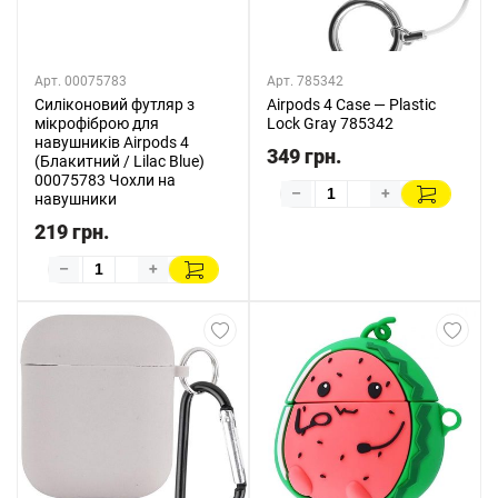
Арт. 00075783
Арт. 785342
Силіконовий футляр з
Airpods 4 Case — Plastic
мікрофіброю для
Lock Gray 785342
навушників Airpods 4
349 грн.
(Блакитний / Lilac Blue)
00075783 Чохли на
–
+
навушники
219 грн.
–
+